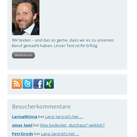
Wir texten – und das so gerne, dass wir es zu unserem
Beruf gemacht haben. Unser Text ist Ihr Erfolg.
Weiterlesen
Besucherkommentare
LarisaWinna
bei
Lang, lang ist’s her …
smas_laml
bei
Was bedeutet „durchaus“ wirklich?
PetrGrody
bei
Lang, lang ist’s her …