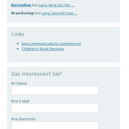
BernieNex
bei
Lang, lang ist’s her …
Brandonlap
bei
Lang, lang ist’s her …
Links
bma communications competence
Children’s Book Reviews
Das interessiert Sie?
Ihr Name
Ihre E-Mail
Ihre Nachricht