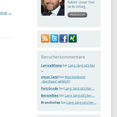
haben. Unser Text
ist Ihr Erfolg.
minar
→
Weiterlesen
Besucherkommentare
LarisaWinna
bei
Lang, lang ist’s her
…
smas_laml
bei
Was bedeutet
„durchaus“ wirklich?
PetrGrody
bei
Lang, lang ist’s her …
BernieNex
bei
Lang, lang ist’s her …
Brandonlap
bei
Lang, lang ist’s her …