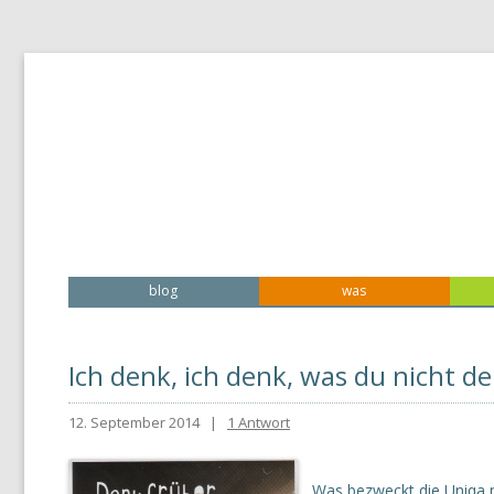
textspezialisten – Ein starkes Stück von bma.cc
texten.at
blog
was
Ich denk, ich denk, was du nicht d
12. September 2014
|
1 Antwort
Was bezweckt die Uniqa 