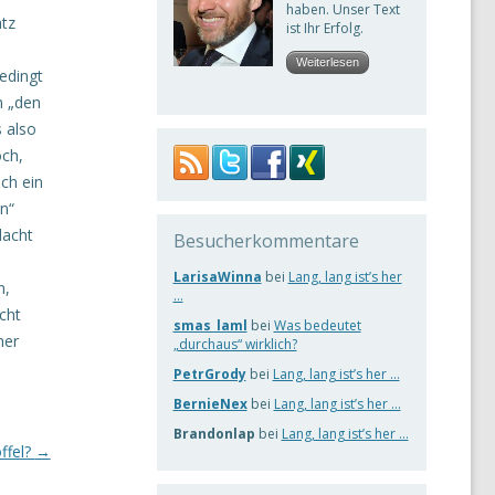
haben. Unser Text
atz
ist Ihr Erfolg.
Weiterlesen
bedingt
n „den
s also
ch,
ch ein
n“
dacht
Besucherkommentare
LarisaWinna
bei
Lang, lang ist’s her
n,
…
icht
smas_laml
bei
Was bedeutet
her
„durchaus“ wirklich?
PetrGrody
bei
Lang, lang ist’s her …
BernieNex
bei
Lang, lang ist’s her …
Brandonlap
bei
Lang, lang ist’s her …
ffel?
→