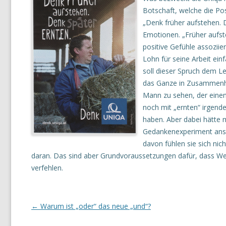
Botschaft, welche die Pos
„Denk früher aufstehen. D
Emotionen. „Früher aufste
positive Gefühle assoziie
Lohn für seine Arbeit ein
soll dieser Spruch dem L
das Ganze in Zusammenhan
Mann zu sehen, der einen
noch mit „ernten“ irgend
haben. Aber dabei hätte 
Gedankenexperiment anspr
davon fühlen sie sich nich
daran. Das sind aber Grundvoraussetzungen dafür, dass We
verfehlen.
Post navigation
←
Warum ist „oder“ das neue „und“?