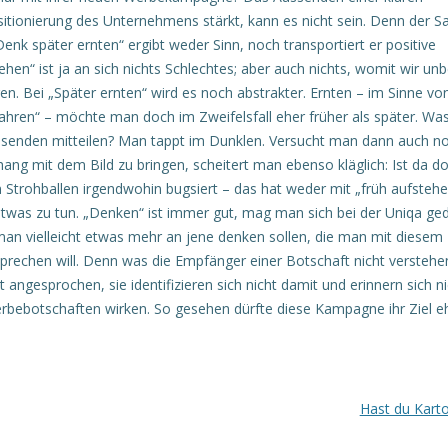
itionierung des Unternehmens stärkt, kann es nicht sein. Denn der S
enk später ernten“ ergibt weder Sinn, noch transportiert er positive
hen“ ist ja an sich nichts Schlechtes; aber auch nichts, womit wir un
ren. Bei „Später ernten“ wird es noch abstrakter. Ernten – im Sinne vo
fahren“ – möchte man doch im Zweifelsfall eher früher als später. Wa
esenden mitteilen? Man tappt im Dunklen.
Versucht man dann auch no
g mit dem Bild zu bringen, scheitert man ebenso kläglich: Ist da do
 Strohballen irgendwohin bugsiert – das hat weder mit „früh aufstehe
etwas zu tun. „Denken“ ist immer gut, mag man sich bei der Uniqa ge
man vielleicht etwas mehr an jene denken sollen, die man mit diesem
echen will. Denn was die Empfänger einer Botschaft nicht verstehe
t angesprochen, sie identifizieren sich nicht damit und erinnern sich n
rbebotschaften wirken. So gesehen dürfte diese Kampagne ihr Ziel e
Hast du Karto