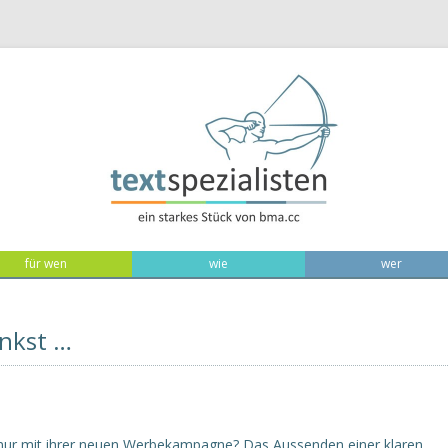
Zum Inhalt
für wen
wie
wer
enkst …
nur mit ihrer neuen Werbekampagne? Das Aussenden einer klaren