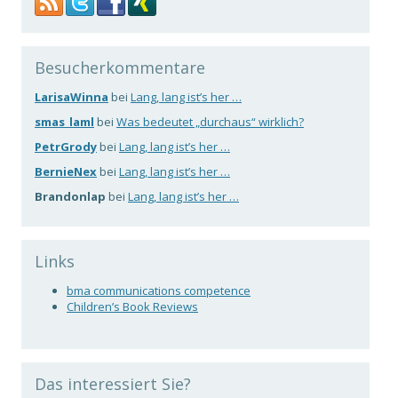
Besucherkommentare
LarisaWinna
bei
Lang, lang ist’s her …
smas_laml
bei
Was bedeutet „durchaus“ wirklich?
PetrGrody
bei
Lang, lang ist’s her …
BernieNex
bei
Lang, lang ist’s her …
Brandonlap
bei
Lang, lang ist’s her …
Links
bma communications competence
Children’s Book Reviews
Das interessiert Sie?