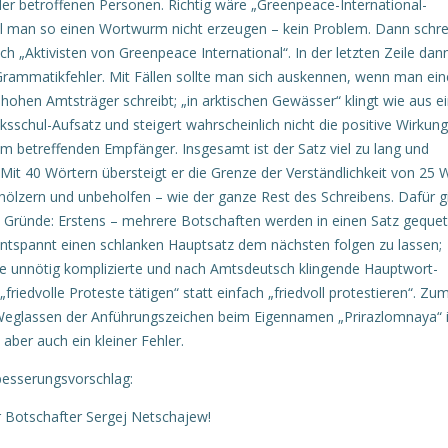
er betroffenen Personen. Richtig wäre „Greenpeace-International-
Will man so einen Wortwurm nicht erzeugen – kein Problem. Dann schre
ch „Aktivisten von Greenpeace International“. In der letzten Zeile dann
Grammatikfehler. Mit Fällen sollte man sich auskennen, wenn man ei
 hohen Amtsträger schreibt; „in arktischen Gewässer“ klingt wie aus 
ksschul-Aufsatz und steigert wahrscheinlich nicht die positive Wirkun
m betreffenden Empfänger. Insgesamt ist der Satz viel zu lang und
 Mit 40 Wörtern übersteigt er die Grenze der Verständlichkeit von 25 
 hölzern und unbeholfen – wie der ganze Rest des Schreibens. Dafür g
i Gründe: Erstens – mehrere Botschaften werden in einen Satz gequet
entspannt einen schlanken Hauptsatz dem nächsten folgen zu lassen;
ne unnötig komplizierte und nach Amtsdeutsch klingende Hauptwort-
„friedvolle Proteste tätigen“ statt einfach „friedvoll protestieren“. Zu
Weglassen der Anführungszeichen beim Eigennamen „Prirazlomnaya“ i
 aber auch ein kleiner Fehler.
besserungsvorschlag:
r Botschafter Sergej Netschajew!