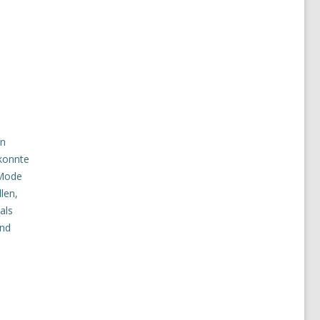
In
 konnte
-Mode
len,
als
und