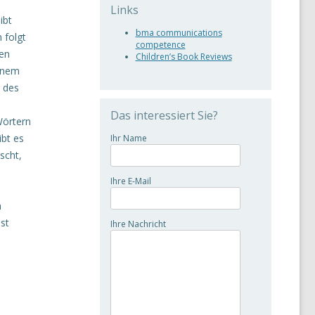
Links
ibt
bma communications
 folgt
competence
nen
Children’s Book Reviews
einem
g des
Das interessiert Sie?
Wörtern
ibt es
Ihr Name
scht,
Ihre E-Mail
m
st
Ihre Nachricht