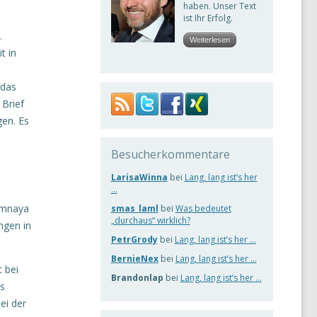
haben. Unser Text
ist Ihr Erfolg.
.
Weiterlesen
t in
 das
 Brief
en. Es
Besucherkommentare
LarisaWinna
bei
Lang, lang ist’s her
…
lomnaya
smas_laml
bei
Was bedeutet
„durchaus“ wirklich?
ngen in
PetrGrody
bei
Lang, lang ist’s her …
BernieNex
bei
Lang, lang ist’s her …
t bei
Brandonlap
bei
Lang, lang ist’s her …
as
ei der