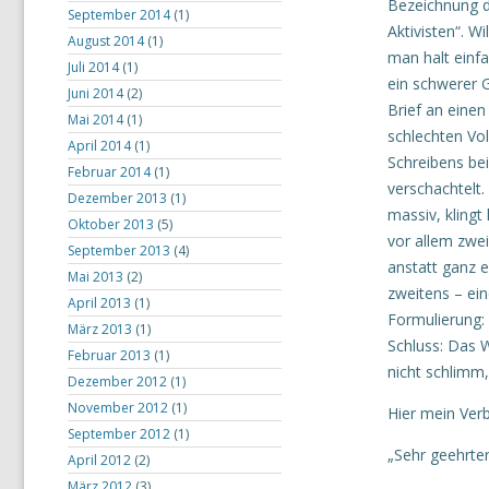
Bezeichnung d
September 2014
(1)
Aktivisten“. 
August 2014
(1)
man halt einfa
Juli 2014
(1)
ein schwerer 
Juni 2014
(2)
Brief an einen
Mai 2014
(1)
schlechten Vol
April 2014
(1)
Schreibens bei
Februar 2014
(1)
verschachtelt.
Dezember 2013
(1)
massiv, klingt
Oktober 2013
(5)
vor allem zwe
September 2013
(4)
anstatt ganz 
Mai 2013
(2)
zweitens – ei
April 2013
(1)
Formulierung: 
März 2013
(1)
Schluss: Das 
Februar 2013
(1)
nicht schlimm,
Dezember 2012
(1)
November 2012
(1)
Hier mein Ver
September 2012
(1)
„Sehr geehrte
April 2012
(2)
März 2012
(3)