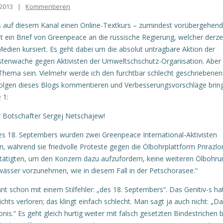
2013
|
Kommentieren
’s auf diesem Kanal einen Online-Textkurs – zumindest vorübergehend
st ein Brief von Greenpeace an die russische Regierung, welcher derzei
edien kursiert. Es geht dabei um die absolut untragbare Aktion der
stenwache gegen Aktivisten der Umweltschschutz-Organisation. Aber
t Thema sein. Vielmehr werde ich den furchtbar schlecht geschriebenen
olgen dieses Blogs kommentieren und Verbesserungsvorschläge bring
 1:
r Botschafter Sergej Netschajew!
 18. Septembers wurden zwei Greenpeace International-Aktivisten
 während sie friedvolle Proteste gegen die Ölbohrplattform Priraz
ätigten, um den Konzern dazu aufzufordern, keine weiteren Ölbohru
wässer vorzunehmen, wie in diesem Fall in der Petschorasee.“
nt schon mit einem Stilfehler: „des 18. Septembers“. Das Genitiv-s ha
hts verloren; das klingt einfach schlecht. Man sagt ja auch nicht: „D
nis.“ Es geht gleich hurtig weiter mit falsch gesetzten Bindestrichen b