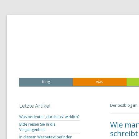
textspezialisten – Ein starkes Stück von bma.cc
texten.at
blog
was
Letzte Artikel
Der textblog im
Was bedeutet „durchaus“ wirklich?
Wie man 
Bitte reisen Sie in die
Vergangenheit!
schreibt
In diesem Werbetext befinden