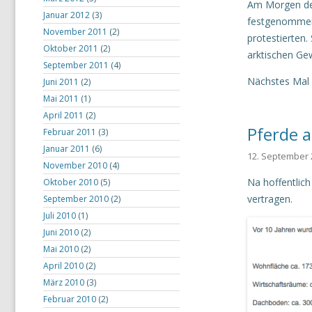
Am Morgen des
Januar 2012
(3)
festgenommen,
November 2011
(2)
protestierten.
Oktober 2011
(2)
arktischen Ge
September 2011
(4)
Nächstes Mal g
Juni 2011
(2)
Mai 2011
(1)
April 2011
(2)
Pferde a
Februar 2011
(3)
Januar 2011
(6)
12. September 
November 2010
(4)
Na hoffentlic
Oktober 2010
(5)
vertragen.
September 2010
(2)
Juli 2010
(1)
Juni 2010
(2)
Mai 2010
(2)
April 2010
(2)
März 2010
(3)
Februar 2010
(2)