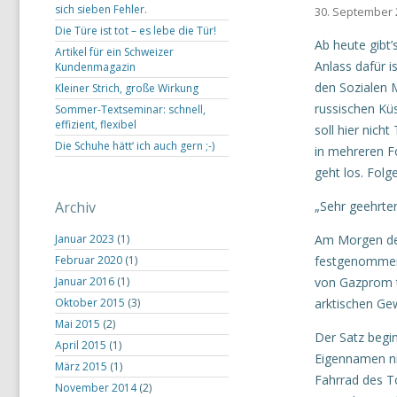
sich sieben Fehler.
30. September 
Die Türe ist tot – es lebe die Tür!
Ab heute gibt
Artikel für ein Schweizer
Anlass dafür i
Kundenmagazin
den Sozialen M
Kleiner Strich, große Wirkung
russischen Kü
Sommer-Textseminar: schnell,
effizient, flexibel
soll hier nich
Die Schuhe hätt‘ ich auch gern ;-)
in mehreren F
geht los. Folge
Archiv
„Sehr geehrte
Januar 2023
(1)
Am Morgen des
Februar 2020
(1)
festgenommen,
Januar 2016
(1)
von Gazprom t
Oktober 2015
(3)
arktischen Ge
Mai 2015
(2)
Der Satz begin
April 2015
(1)
Eigennamen nic
März 2015
(1)
Fahrrad des To
November 2014
(2)